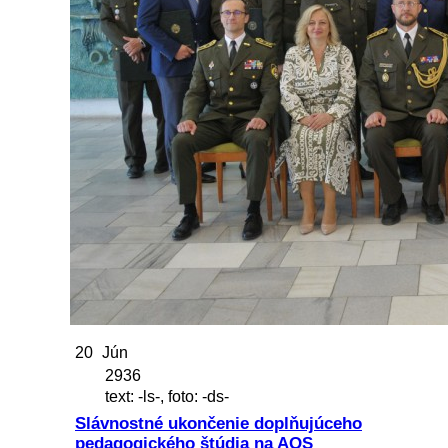
20
Jún
2936
text: -ls-, foto: -ds-
Slávnostné ukončenie doplňujúceho
pedagogického štúdia na AOS