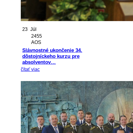
23
Júl
2455
AOS
Slávnostné ukončenie 34.
dôstojníckeho kurzu pre
absolventov…
čítať viac