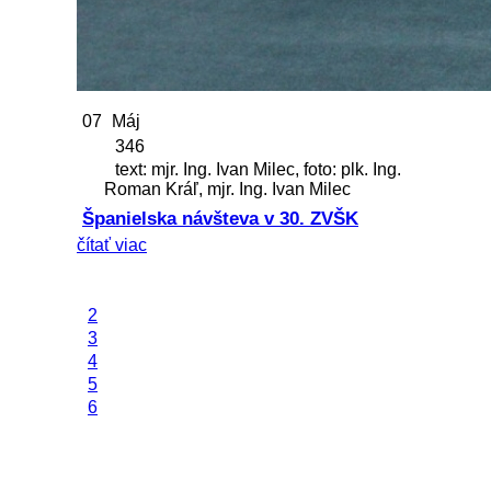
07
Máj
346
text: mjr. Ing. Ivan Milec, foto: plk. Ing.
Roman Kráľ, mjr. Ing. Ivan Milec
Španielska návšteva v 30. ZVŠK
čítať viac
2
3
4
5
6