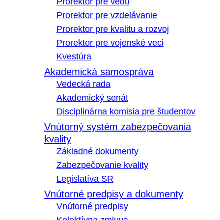
Prorektor pre vedu
Prorektor pre vzdelávanie
Prorektor pre kvalitu a rozvoj
Prorektor pre vojenské veci
Kvestúra
Akademická samospráva
Vedecká rada
Akademický senát
Disciplinárna komisia pre študentov
Vnútorný systém zabezpečovania
kvality
Základné dokumenty
Zabezpečovanie kvality
Legislatíva SR
Vnútorné predpisy a dokumenty
Vnútorné predpisy