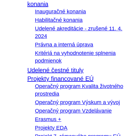
konania
Inauguračné konania
Habilitačné konania
Udelené akreditácie - zrušené 11. 4.
2024
Právna a interná úprava
Kritériá na vyhodnotenie splnenia
podmienok
Udelené čestné tituly
Projekty financované EÚ
Operačný program Kvalita životného
prostredia
Operačný program Výskum a vývoj
Operačný program Vzdelávanie
Erasmus +
Projekty EDA