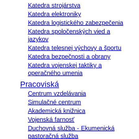
Katedra strojárstva
Katedra elektroniky
Katedra logistického zabezpečenia
Katedra spoločenských vied a
jazykov
Katedra telesnej výchovy a športu
Katedra bezpečnosti a obrany
Katedra vojenskej taktiky a
operačného umenia
Pracoviská
Centrum vzdelávania
Simulačné centrum
Akademická knižnica
Vojenská farnosť
Duchovná služba - Ekumenická
pastoračná služba