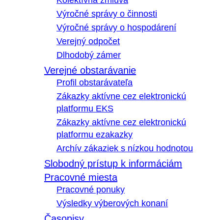
Kolektívna zmluva
Výročné správy o činnosti
Výročné správy o hospodárení
Verejný odpočet
Dlhodobý zámer
Verejné obstarávanie
Profil obstarávateľa
Zákazky aktívne cez elektronickú
platformu EKS
Zákazky aktívne cez elektronickú
platformu ezakazky
Archív zákaziek s nízkou hodnotou
Slobodný prístup k informáciám
Pracovné miesta
Pracovné ponuky
Výsledky výberových konaní
Časopisy