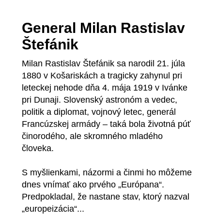
General Milan Rastislav
Štefánik
Milan Rastislav Štefánik sa narodil 21. júla
1880 v Košariskách a tragicky zahynul pri
leteckej nehode dňa 4. mája 1919 v Ivánke
pri Dunaji. Slovenský astronóm a vedec,
politik a diplomat, vojnový letec, generál
Francúzskej armády – taká bola životná púť
činorodého, ale skromného mladého
človeka.
S myšlienkami, názormi a činmi ho môžeme
dnes vnímať ako prvého „Európana“.
Predpokladal, že nastane stav, ktorý nazval
„europeizácia“...