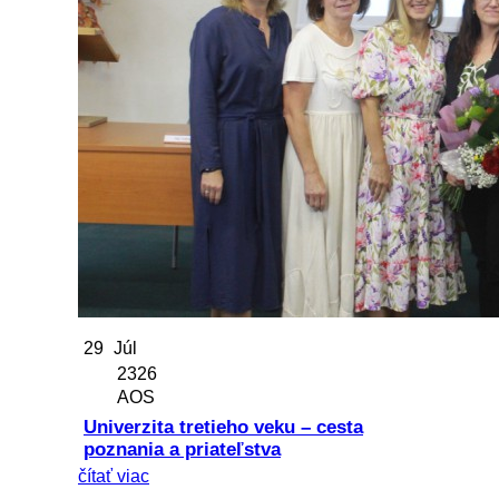
29
Júl
2326
AOS
Univerzita tretieho veku – cesta
poznania a priateľstva
čítať viac