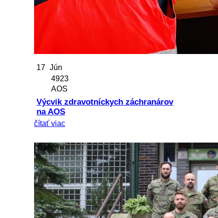
17
Jún
4923
AOS
Výcvik zdravotníckych záchranárov
na AOS
čítať viac