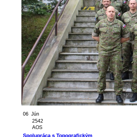
06
Jún
2542
AOS
Spolupráca s Topografickým