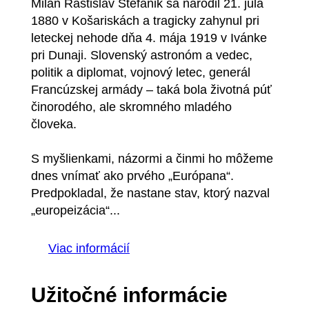
Milan Rastislav Štefánik sa narodil 21. júla
1880 v Košariskách a tragicky zahynul pri
leteckej nehode dňa 4. mája 1919 v Ivánke
pri Dunaji. Slovenský astronóm a vedec,
politik a diplomat, vojnový letec, generál
Francúzskej armády – taká bola životná púť
činorodého, ale skromného mladého
človeka.
S myšlienkami, názormi a činmi ho môžeme
dnes vnímať ako prvého „Európana“.
Predpokladal, že nastane stav, ktorý nazval
„europeizácia“...
Viac informácií
Užitočné informácie