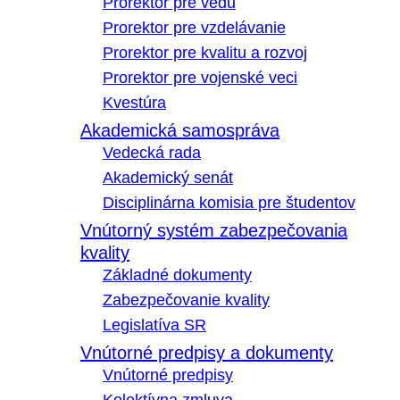
Prorektor pre vedu
Prorektor pre vzdelávanie
Prorektor pre kvalitu a rozvoj
Prorektor pre vojenské veci
Kvestúra
Akademická samospráva
Vedecká rada
Akademický senát
Disciplinárna komisia pre študentov
Vnútorný systém zabezpečovania
kvality
Základné dokumenty
Zabezpečovanie kvality
Legislatíva SR
Vnútorné predpisy a dokumenty
Vnútorné predpisy