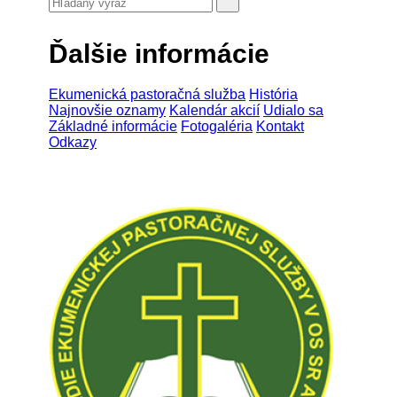
Ďalšie informácie
Ekumenická pastoračná služba
História
Najnovšie oznamy
Kalendár akcií
Udialo sa
Základné informácie
Fotogaléria
Kontakt
Odkazy