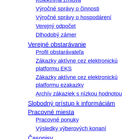
Kolektívna zmluva
Výročné správy o činnosti
Výročné správy o hospodárení
Verejný odpočet
Dlhodobý zámer
Verejné obstarávanie
Profil obstarávateľa
Zákazky aktívne cez elektronickú
platformu EKS
Zákazky aktívne cez elektronickú
platformu ezakazky
Archív zákaziek s nízkou hodnotou
Slobodný prístup k informáciám
Pracovné miesta
Pracovné ponuky
Výsledky výberových konaní
Časopisy