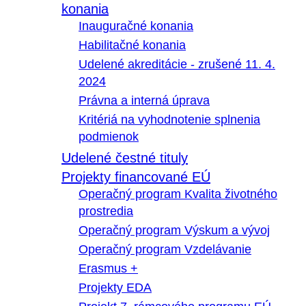
konania
Inauguračné konania
Habilitačné konania
Udelené akreditácie - zrušené 11. 4.
2024
Právna a interná úprava
Kritériá na vyhodnotenie splnenia
podmienok
Udelené čestné tituly
Projekty financované EÚ
Operačný program Kvalita životného
prostredia
Operačný program Výskum a vývoj
Operačný program Vzdelávanie
Erasmus +
Projekty EDA