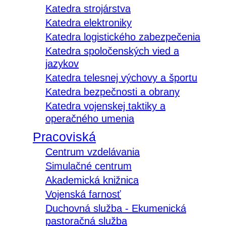
Katedra strojárstva
Katedra elektroniky
Katedra logistického zabezpečenia
Katedra spoločenských vied a
jazykov
Katedra telesnej výchovy a športu
Katedra bezpečnosti a obrany
Katedra vojenskej taktiky a
operačného umenia
Pracoviská
Centrum vzdelávania
Simulačné centrum
Akademická knižnica
Vojenská farnosť
Duchovná služba - Ekumenická
pastoračná služba