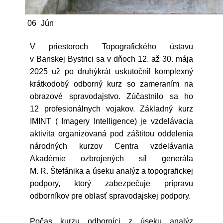
06
Jún
V priestoroch Topografického ústavu
v Banskej Bystrici sa v dňoch 12. až 30. mája
2025 už po druhýkrát uskutočnil komplexný
krátkodobý odborný kurz so zameraním na
obrazové spravodajstvo. Zúčastnilo sa ho
12 profesionálnych vojakov. Základný kurz
IMINT ( Imagery Intelligence) je vzdelávacia
aktivita organizovaná pod záštitou oddelenia
národných kurzov Centra vzdelávania
Akadémie ozbrojených síl generála
M. R. Štefánika a úseku analýz a topografickej
podpory, ktorý zabezpečuje prípravu
odborníkov pre oblasť spravodajskej podpory.
Počas kurzu odborníci z úseku analýz