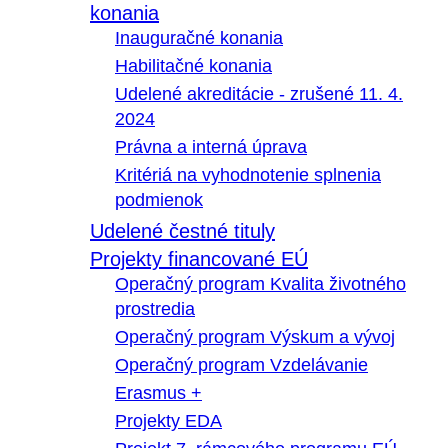
konania
Inauguračné konania
Habilitačné konania
Udelené akreditácie - zrušené 11. 4.
2024
Právna a interná úprava
Kritériá na vyhodnotenie splnenia
podmienok
Udelené čestné tituly
Projekty financované EÚ
Operačný program Kvalita životného
prostredia
Operačný program Výskum a vývoj
Operačný program Vzdelávanie
Erasmus +
Projekty EDA