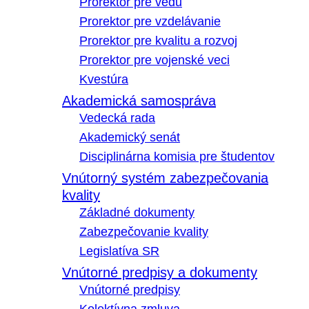
Prorektor pre vedu
Prorektor pre vzdelávanie
Prorektor pre kvalitu a rozvoj
Prorektor pre vojenské veci
Kvestúra
Akademická samospráva
Vedecká rada
Akademický senát
Disciplinárna komisia pre študentov
Vnútorný systém zabezpečovania
kvality
Základné dokumenty
Zabezpečovanie kvality
Legislatíva SR
Vnútorné predpisy a dokumenty
Vnútorné predpisy