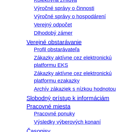
Kolektívna zmluva
Výročné správy o činnosti
Výročné správy o hospodárení
Verejný odpočet
Dlhodobý zámer
Verejné obstarávanie
Profil obstarávateľa
Zákazky aktívne cez elektronickú
platformu EKS
Zákazky aktívne cez elektronickú
platformu ezakazky
Archív zákaziek s nízkou hodnotou
Slobodný prístup k informáciám
Pracovné miesta
Pracovné ponuky
Výsledky výberových konaní
Časopisy