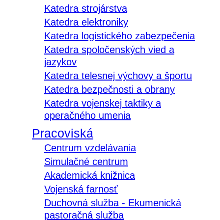
Katedra strojárstva
Katedra elektroniky
Katedra logistického zabezpečenia
Katedra spoločenských vied a
jazykov
Katedra telesnej výchovy a športu
Katedra bezpečnosti a obrany
Katedra vojenskej taktiky a
operačného umenia
Pracoviská
Centrum vzdelávania
Simulačné centrum
Akademická knižnica
Vojenská farnosť
Duchovná služba - Ekumenická
pastoračná služba