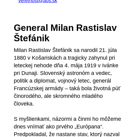
verejnost@aos.sk
General Milan Rastislav
Štefánik
Milan Rastislav Štefánik sa narodil 21. júla
1880 v Košariskách a tragicky zahynul pri
leteckej nehode dňa 4. mája 1919 v Ivánke
pri Dunaji. Slovenský astronóm a vedec,
politik a diplomat, vojnový letec, generál
Francúzskej armády – taká bola životná púť
činorodého, ale skromného mladého
človeka.
S myšlienkami, názormi a činmi ho môžeme
dnes vnímať ako prvého „Európana“.
Predpokladal, že nastane stav, ktorý nazval