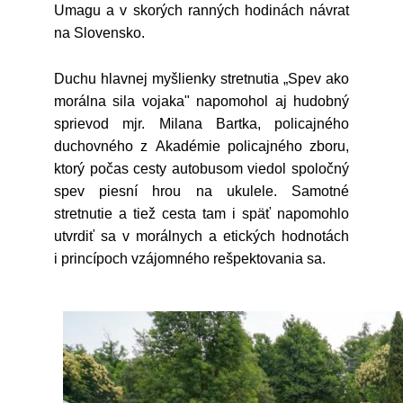
Umagu a v skorých ranných hodinách návrat
na Slovensko.
Duchu hlavnej myšlienky stretnutia „Spev ako
morálna sila vojaka" napomohol aj hudobný
sprievod mjr. Milana Bartka, policajného
duchovného z Akadémie policajného zboru,
ktorý počas cesty autobusom viedol spoločný
spev piesní hrou na ukulele. Samotné
stretnutie a tiež cesta tam i späť napomohlo
utvrdiť sa v morálnych a etických hodnotách
i princípoch vzájomného rešpektovania sa.