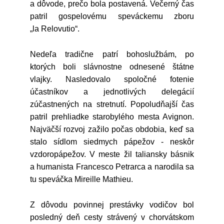
a dôvode, prečo bola postavená. Večerný čas
patril gospelovému speváckemu zboru
„la Relovutio“.
Nedeľa tradične patrí bohoslužbám, po
ktorých boli slávnostne odnesené štátne
vlajky. Nasledovalo spoločné fotenie
účastníkov a jednotlivých delegácií
zúčastnených na stretnutí. Popoludňajší čas
patril prehliadke starobylého mesta Avignon.
Najväčší rozvoj zažilo počas obdobia, keď sa
stalo sídlom siedmych pápežov - neskôr
vzdoropápežov. V meste žil taliansky básnik
a humanista Francesco Petrarca a narodila sa
tu speváčka Mireille Mathieu.
Z dôvodu povinnej prestávky vodičov bol
posledný deň cesty strávený v chorvátskom