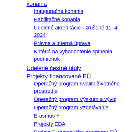
konania
Inauguračné konania
Habilitačné konania
Udelené akreditácie - zrušené 11. 4.
2024
Právna a interná úprava
Kritériá na vyhodnotenie splnenia
podmienok
Udelené čestné tituly
Projekty financované EÚ
Operačný program Kvalita životného
prostredia
Operačný program Výskum a vývoj
Operačný program Vzdelávanie
Erasmus +
Projekty EDA