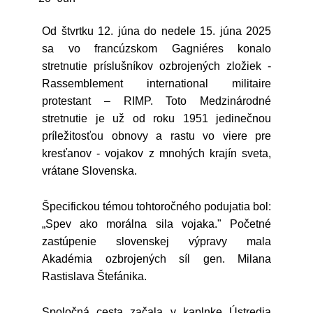
Od štvrtku 12. júna do nedele 15. júna 2025
sa vo francúzskom Gagniéres konalo
stretnutie príslušníkov ozbrojených zložiek -
Rassemblement international militaire
protestant – RIMP. Toto Medzinárodné
stretnutie je už od roku 1951 jedinečnou
príležitosťou obnovy a rastu vo viere pre
kresťanov - vojakov z mnohých krajín sveta,
vrátane Slovenska.
Špecifickou témou tohtoročného podujatia bol:
„Spev ako morálna sila vojaka." Početné
zastúpenie slovenskej výpravy mala
Akadémia ozbrojených síl gen. Milana
Rastislava Štefánika.
Spoločná cesta začala v kaplnke Ústredia