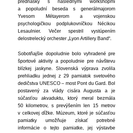
prednášky s následnými workshopmi
a popoludní beseda s generálmajorom
Yvesom Métayerom a vojenskou
psychologičkou podplukovníčkou Nécikou
Lesaulnier. Večer spestril vystúpením
delostrelecký orchester „Lyon Artillery Band“.
Sobotňajšie dopoludnie bolo vyhradené pre
športové aktivity a popoludnie pre návštevu
blízkej jaskyne. Slovenská výprava zvolila
prehliadku jednej z 29 pamiatok svetového
dedičstva UNESCO – most Pont du Gard. Bol
postavený za vlády cisára Augusta a je
súčasťou akvaduktu, ktorý meral bezmála
50 kilometrov, s prevýšením len 15 metrov
v celkovej dĺžke. Múzeum, ktoré je súčasťou
pamiatky umožňuje získať potrebné
informácie o tejto pamiatke, jej výstavbe