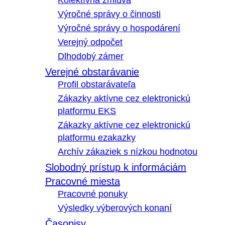
Kolektívna zmluva
Výročné správy o činnosti
Výročné správy o hospodárení
Verejný odpočet
Dlhodobý zámer
Verejné obstarávanie
Profil obstarávateľa
Zákazky aktívne cez elektronickú
platformu EKS
Zákazky aktívne cez elektronickú
platformu ezakazky
Archív zákaziek s nízkou hodnotou
Slobodný prístup k informáciám
Pracovné miesta
Pracovné ponuky
Výsledky výberových konaní
Časopisy