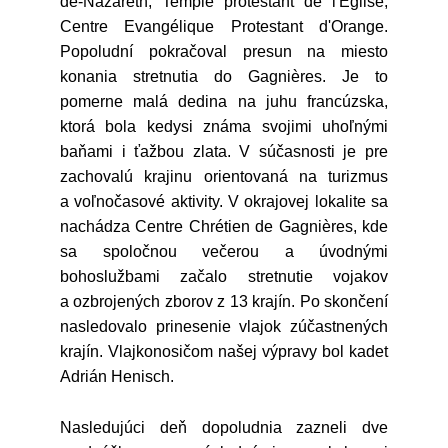
de-Nazareth, Temple protestant de l'Eglise,
Centre Evangélique Protestant d'Orange.
Popoludní pokračoval presun na miesto
konania stretnutia do Gagnières. Je to
pomerne malá dedina na juhu francúzska,
ktorá bola kedysi známa svojimi uhoľnými
baňami i ťažbou zlata. V súčasnosti je pre
zachovalú krajinu orientovaná na turizmus
a voľnočasové aktivity. V okrajovej lokalite sa
nachádza Centre Chrétien de Gagnières, kde
sa spoločnou večerou a úvodnými
bohoslužbami začalo stretnutie vojakov
a ozbrojených zborov z 13 krajín. Po skončení
nasledovalo prinesenie vlajok zúčastnených
krajín. Vlajkonosičom našej výpravy bol kadet
Adrián Henisch.
Nasledujúci deň dopoludnia zazneli dve