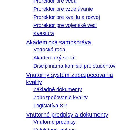
Prorektor pre vedu
Prorektor pre vzdelávanie
Prorektor pre kvalitu a rozvoj
Prorektor pre vojenské veci
Kvestúra
Akademická samospráva
Vedecká rada
Akademický senát
Disciplinárna komisia pre študentov
Vnútorný systém zabezpečovania
kvality
Základné dokumenty
Zabezpečovanie kvality
Legislatíva SR
Vnútorné predpisy a dokumenty
Vnútorné predpisy