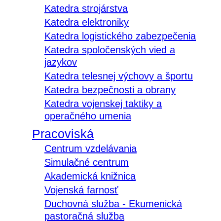
Katedra strojárstva
Katedra elektroniky
Katedra logistického zabezpečenia
Katedra spoločenských vied a
jazykov
Katedra telesnej výchovy a športu
Katedra bezpečnosti a obrany
Katedra vojenskej taktiky a
operačného umenia
Pracoviská
Centrum vzdelávania
Simulačné centrum
Akademická knižnica
Vojenská farnosť
Duchovná služba - Ekumenická
pastoračná služba