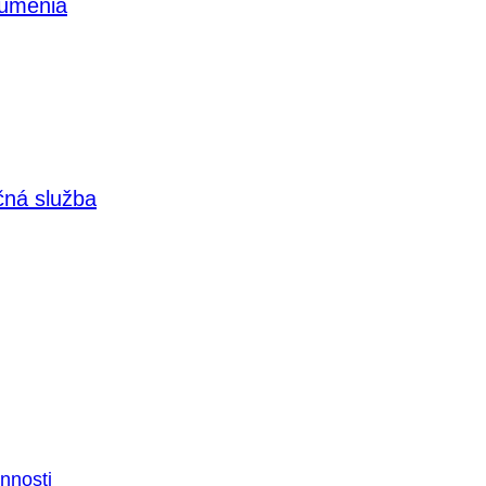
 umenia
čná služba
nnosti