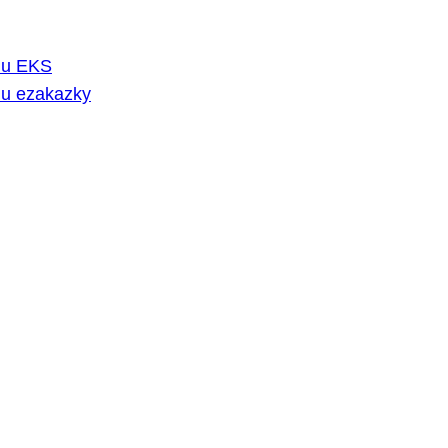
rmu EKS
mu ezakazky