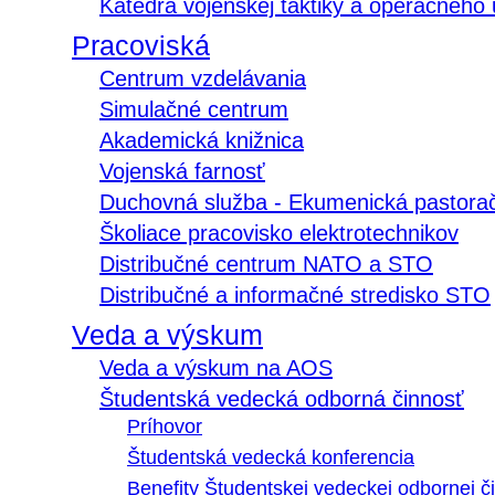
Katedra vojenskej taktiky a operačného
Pracoviská
Centrum vzdelávania
Simulačné centrum
Akademická knižnica
Vojenská farnosť
Duchovná služba - Ekumenická pastora
Školiace pracovisko elektrotechnikov
Distribučné centrum NATO a STO
Distribučné a informačné stredisko STO
Veda a výskum
Veda a výskum na AOS
Študentská vedecká odborná činnosť
Príhovor
Študentská vedecká konferencia
Benefity Študentskej vedeckej odbornej či