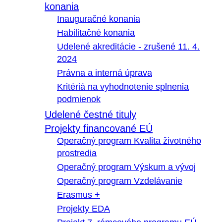
konania
Inauguračné konania
Habilitačné konania
Udelené akreditácie - zrušené 11. 4.
2024
Právna a interná úprava
Kritériá na vyhodnotenie splnenia
podmienok
Udelené čestné tituly
Projekty financované EÚ
Operačný program Kvalita životného
prostredia
Operačný program Výskum a vývoj
Operačný program Vzdelávanie
Erasmus +
Projekty EDA