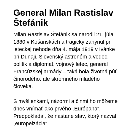
General Milan Rastislav
Štefánik
Milan Rastislav Štefánik sa narodil 21. júla
1880 v Košariskách a tragicky zahynul pri
leteckej nehode dňa 4. mája 1919 v Ivánke
pri Dunaji. Slovenský astronóm a vedec,
politik a diplomat, vojnový letec, generál
Francúzskej armády – taká bola životná púť
činorodého, ale skromného mladého
človeka.
S myšlienkami, názormi a činmi ho môžeme
dnes vnímať ako prvého „Európana“.
Predpokladal, že nastane stav, ktorý nazval
„europeizácia“...