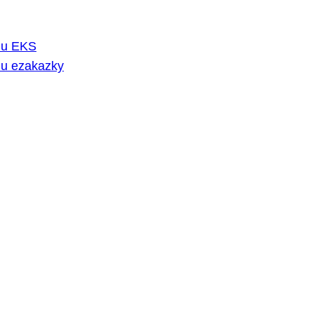
rmu EKS
mu ezakazky