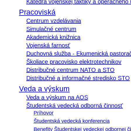
Katedra vojenskej taktiky a operačného
Pracoviská
Centrum vzdelávania
Simulačné centrum
Akademická knižnica
Vojenská farnosť
Duchovná služba - Ekumenická pastora
Školiace pracovisko elektrotechnikov
Distribučné centrum NATO a STO
Distribučné a informačné stredisko STO
Veda a výskum
Veda a výskum na AOS
Študentská vedecká odborná činnosť
Príhovor
Študentská vedecká konferencia
Benefity Študentskej vedeckej odbornej či