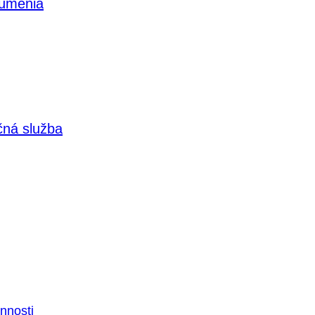
 umenia
čná služba
nnosti