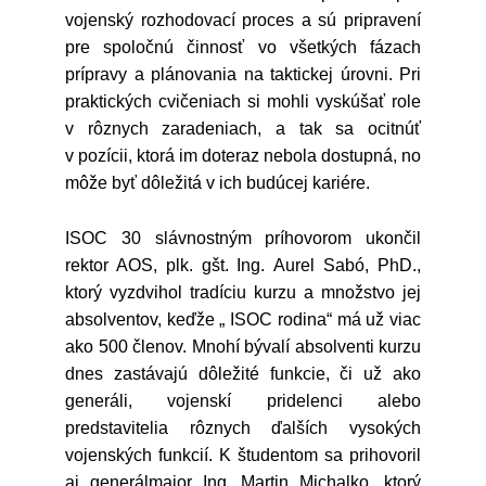
vojenský rozhodovací proces a sú pripravení
pre spoločnú činnosť vo všetkých fázach
prípravy a plánovania na taktickej úrovni. Pri
praktických cvičeniach si mohli vyskúšať role
v rôznych zaradeniach, a tak sa ocitnúť
v pozícii, ktorá im doteraz nebola dostupná, no
môže byť dôležitá v ich budúcej kariére.
ISOC 30 slávnostným príhovorom ukončil
rektor AOS, plk. gšt. Ing. Aurel Sabó, PhD.,
ktorý vyzdvihol tradíciu kurzu a množstvo jej
absolventov, keďže „ ISOC rodina“ má už viac
ako 500 členov. Mnohí bývalí absolventi kurzu
dnes zastávajú dôležité funkcie, či už ako
generáli, vojenskí pridelenci alebo
predstavitelia rôznych ďalších vysokých
vojenských funkcií. K študentom sa prihovoril
aj generálmajor Ing. Martin Michalko, ktorý