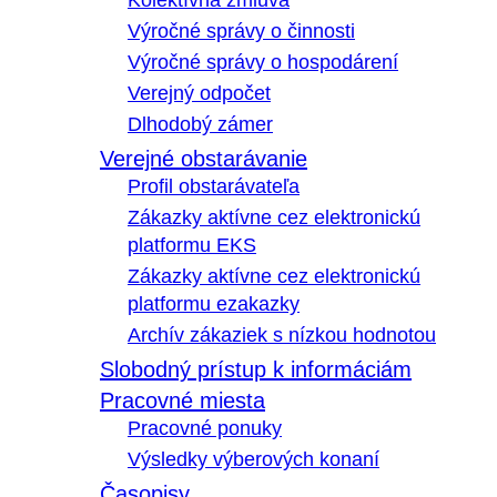
Kolektívna zmluva
Výročné správy o činnosti
Výročné správy o hospodárení
Verejný odpočet
Dlhodobý zámer
Verejné obstarávanie
Profil obstarávateľa
Zákazky aktívne cez elektronickú
platformu EKS
Zákazky aktívne cez elektronickú
platformu ezakazky
Archív zákaziek s nízkou hodnotou
Slobodný prístup k informáciám
Pracovné miesta
Pracovné ponuky
Výsledky výberových konaní
Časopisy