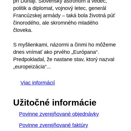
pri Dunaji. Slovenský astronóm a vedec,
politik a diplomat, vojnový letec, generál
Francúzskej armády – taká bola životná púť
činorodého, ale skromného mladého
človeka.
S myšlienkami, názormi a činmi ho môžeme
dnes vnímať ako prvého „Európana“.
Predpokladal, že nastane stav, ktorý nazval
„europeizácia“...
Viac informácií
Užitočné informácie
Povinne zverejňované objednávky
Povinne zverejňované faktúry