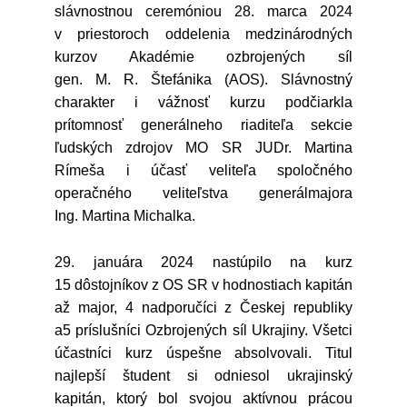
slávnostnou ceremóniou 28. marca 2024
v priestoroch oddelenia medzinárodných
kurzov Akadémie ozbrojených síl
gen. M. R. Štefánika (AOS). Slávnostný
charakter i vážnosť kurzu podčiarkla
prítomnosť generálneho riaditeľa sekcie
ľudských zdrojov MO SR JUDr. Martina
Rímeša i účasť veliteľa spoločného
operačného veliteľstva generálmajora
Ing. Martina Michalka.
29. januára 2024 nastúpilo na kurz
15 dôstojníkov z OS SR v hodnostiach kapitán
až major, 4 nadporučíci z Českej republiky
a5 príslušníci Ozbrojených síl Ukrajiny. Všetci
účastníci kurz úspešne absolvovali. Titul
najlepší študent si odniesol ukrajinský
kapitán, ktorý bol svojou aktívnou prácou