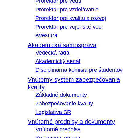
Prorektor pre vedu
Prorektor pre vzdelávanie
Prorektor pre kvalitu a rozvoj
Prorektor pre vojenské veci
Kvestúra
Akademická samospráva
Vedecká rada
Akademický senát
Disciplinárna komisia pre študentov
Vnútorný systém zabezpečovania
kvality
Základné dokumenty
Zabezpečovanie kvality
Legislatíva SR
Vnútorné predpisy a dokumenty
Vnútorné predpisy