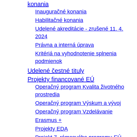
konania
Inauguračné konania
Habilitačné konania
Udelené akreditácie - zrušené 11. 4.
2024
Právna a interná úprava
Kritériá na vyhodnotenie splnenia
podmienok
Udelené čestné tituly
Projekty financované EÚ
Operačný program Kvalita životného
prostredia
Operačný program Výskum a vývoj
Operačný program Vzdelávanie
Erasmus +
Projekty EDA