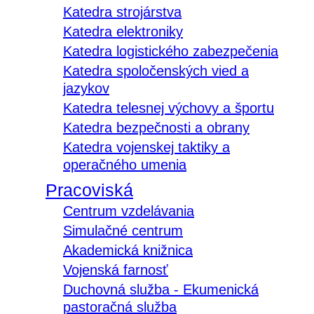
Katedra strojárstva
Katedra elektroniky
Katedra logistického zabezpečenia
Katedra spoločenských vied a
jazykov
Katedra telesnej výchovy a športu
Katedra bezpečnosti a obrany
Katedra vojenskej taktiky a
operačného umenia
Pracoviská
Centrum vzdelávania
Simulačné centrum
Akademická knižnica
Vojenská farnosť
Duchovná služba - Ekumenická
pastoračná služba