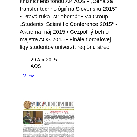
knižničného fondu AK AOS • „Cena za
transfer technológií na Slovensku 2015“
• Pravá ruka „strieborná“ • V4 Group
„Students‘ Scientific Conference 2015“ •
Akcie na máj 2015 • Cezpoľný beh o
majstra AOS 2015 • Finále florbalovej
ligy študentov univerzít regiónu stred
29 Apr 2015
AOS
View