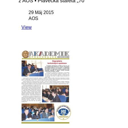
z AOS • Plavecká štafeta „70“
29 Máj 2015
AOS
View