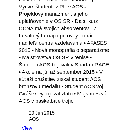
Výcvik študentov PU v AOS -
Projektový manažment a jeho
uplatňovanie v OS SR - Ďalší kurz
CCNA má svojich absolventov - 7.
futsalový turnaj o putovný pohár
riaditeľa centra vzdelávania • AFASES
2015 • Nová monografia o separatizme
• Majstrovstvá OS SR v tenise •
Študenti AOS bojovali v Spartan RACE
• Akcie na júl až september 2015 • V
súťaži družstiev získal študent AOS
bronzovú medailu • Študent AOS voj,
Girášek vybojoval zlato • Majstrovstvá
AOS v basketbale trojíc
29 Jún 2015
AOS
View