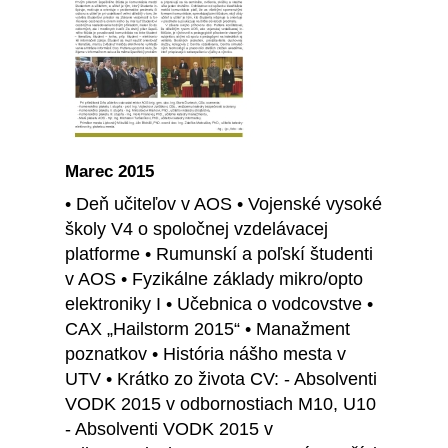
Marec 2015
• Deň učiteľov v AOS • Vojenské vysoké
školy V4 o spoločnej vzdelávacej
platforme • Rumunskí a poľskí študenti
v AOS • Fyzikálne základy mikro/opto
elektroniky I • Učebnica o vodcovstve •
CAX „Hailstorm 2015“ • Manažment
poznatkov • História nášho mesta v
UTV • Krátko zo života CV: - Absolventi
VODK 2015 v odbornostiach M10, U10
- Absolventi VODK 2015 v