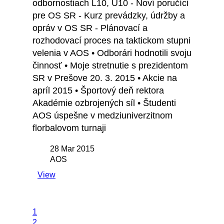
odbornostiach L10, U10 - Noví poručíci
pre OS SR - Kurz prevádzky, údržby a
opráv v OS SR - Plánovací a
rozhodovací proces na taktickom stupni
velenia v AOS • Odborári hodnotili svoju
činnosť • Moje stretnutie s prezidentom
SR v Prešove 20. 3. 2015 • Akcie na
apríl 2015 • Športový deň rektora
Akadémie ozbrojených síl • Študenti
AOS úspešne v medziuniverzitnom
florbalovom turnaji
28 Mar 2015
AOS
View
1
2