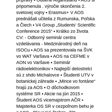
prípravy • Odtiene Afganistanu • AOS si
pripomenula . výročie skončenia 2.
svetovej vojny • Erasmus+ V AOS
prednášali učitelia z Rumunska, Poľska
a Čiech • V4 Group „Students‘ Scientific
Conference 2015“ • Krátko zo života
CV: - Odborný seminár centra
vzdelávania - Medzinárodný deň na
ISOCu • AOS sa prezentovala na ŠVK
vo WAT Varšava • AOS na CEFME v
AON vo Varšave • Seminár
rádioelektronikov • Najlepší delostrelci
sú z shdo Michalovce • Študenti UTV v
botanickej záhrade • „Mince vo fontáne“
hrajú za AOS • O dôchodkovom
systéme SR • Akcie na jún 2015 •
Študent AOS vicemajstrom AČR •
Majsterka OS SR v cezpoľnom behu je