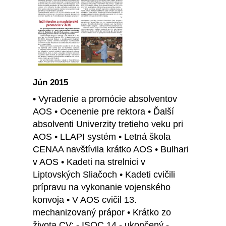
Jún 2015
• Vyradenie a promócie absolventov
AOS • Ocenenie pre rektora • Ďalší
absolventi Univerzity tretieho veku pri
AOS • LLAPI systém • Letná škola
CENAA navštívila krátko AOS • Bulhari
v AOS • Kadeti na strelnici v
Liptovských Sliačoch • Kadeti cvičili
prípravu na vykonanie vojenského
konvoja • V AOS cvičil 13.
mechanizovaný prápor • Krátko zo
života CV: - ISOC 14 - ukončený -