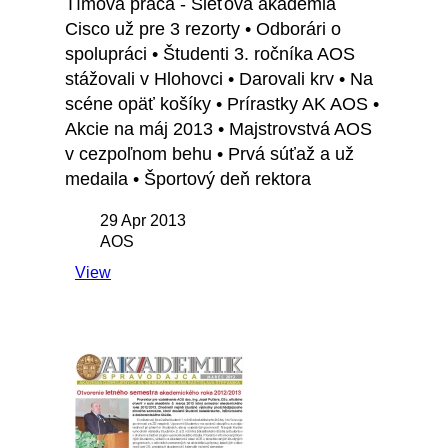
Tímová práca - Sieťová akadémia
Cisco už pre 3 rezorty • Odborári o
spolupráci • Študenti 3. ročníka AOS
stážovali v Hlohovci • Darovali krv • Na
scéne opäť košíky • Prírastky AK AOS •
Akcie na máj 2013 • Majstrovstvá AOS
v cezpoľnom behu • Prvá súťaž a už
medaila • Športový deň rektora
29 Apr 2013
AOS
View