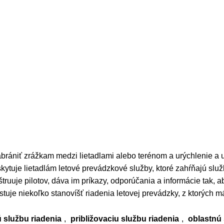
zabrániť zrážkam medzi lietadlami alebo terénom a urýchlenie a
skytuje lietadlám letové prevádzkové služby, ktoré zahŕňajú slu
ruuje pilotov, dáva im príkazy, odporúčania a informácie tak, ab
uje niekoľko stanovíšť riadenia letovej prevádzky, z ktorých má
ú službu riadenia
,
približovaciu službu riadenia
,
oblastnú 