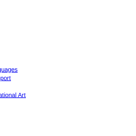
guages
port
tional Art