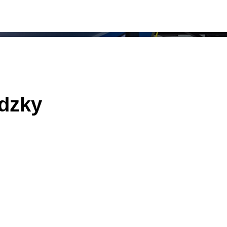
ádzky