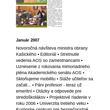
Január 2007
Novoročná návšteva ministra obrany
Kašického • Editoriál • Stretnutie
vedenia AOS so zamestnancami •
Uznesenie z rokovania mimoriadneho
pléna Akademického senátu AOS •
Skloňujeme mobilitu • Stáže učiteľov sa
začali... • Páni profesori - teraz už
emeritní • Otázky a odpovede pre
stredoškolákov • Projektové riadenie v
roku 2006 • Univerzita tretieho veku •
Európske centrum pre bezpečnostné