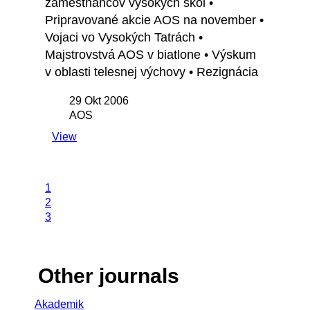
zamestnancov vysokých škôl •
Pripravované akcie AOS na november •
Vojaci vo Vysokých Tatrách •
Majstrovstvá AOS v biatlone • Výskum
v oblasti telesnej výchovy • Rezignácia
29 Okt 2006
AOS
View
1
2
3
Other journals
Akademik