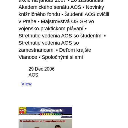
akcie na január 2007 • Zo zasadnutia
Akademického senátu AOS • Novinky
knižničného fondu • Študenti AOS cvičili
v Prahe • Majstrovstvá OS SR vo
vojensko-praktickom plávaní •
Stretnutie vedenia AOS so študentmi •
Stretnutie vedenia AOS so
zamestnancami • Deťom krajšie
Vianoce • Spoločnými silami
29 Dec 2006
AOS
View