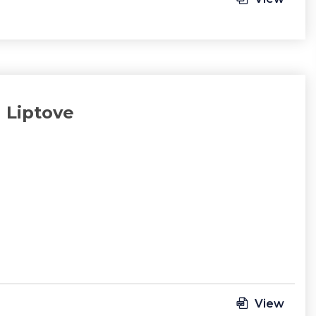
a Liptove
View