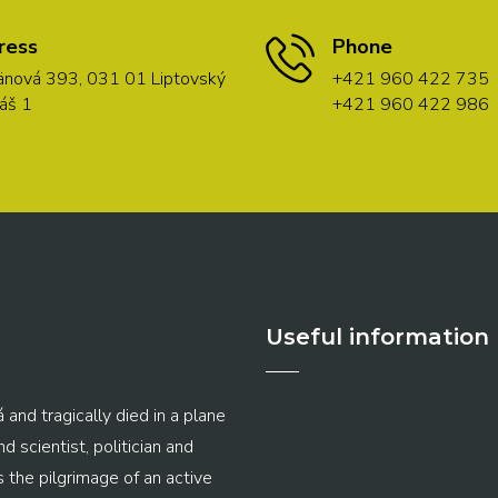
ress
Phone
nová 393, 031 01 Liptovský
+421 960 422 735
áš 1
+421 960 422 986
Useful information
 and tragically died in a plane
 scientist, politician and
s the pilgrimage of an active