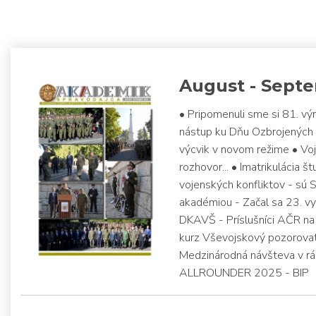
August - Sept
• Pripomenuli sme si 81. v
nástup ku Dňu Ozbrojených s
výcvik v novom režime • Vo
rozhovor... • Imatrikulácia 
vojenských konfliktov - sú 
akadémiou - Začal sa 23. vy
DKAVŠ - Príslušníci AČR na
kurz Vševojskový pozorovat
Medzinárodná návšteva v rá
ALLROUNDER 2025 - BIP