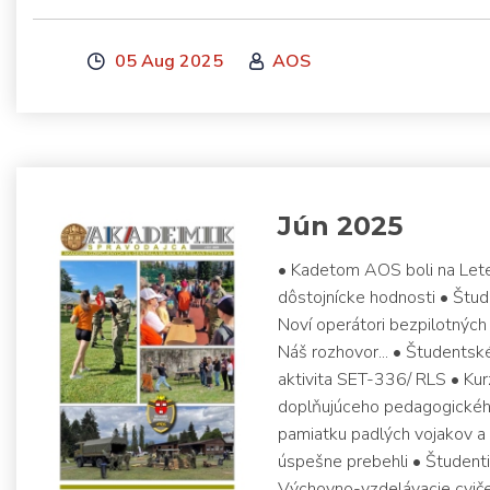
05 Aug 2025
AOS
Jún 2025
• Kadetom AOS boli na Lete
dôstojnícke hodnosti • Štud
Noví operátori bezpilotnýc
Náš rozhovor... • Študentsk
aktivita SET-336/ RLS • Ku
doplňujúceho pedagogického
pamiatku padlých vojakov a
úspešne prebehli • Študenti
Výchovno-vzdelávacie cvič