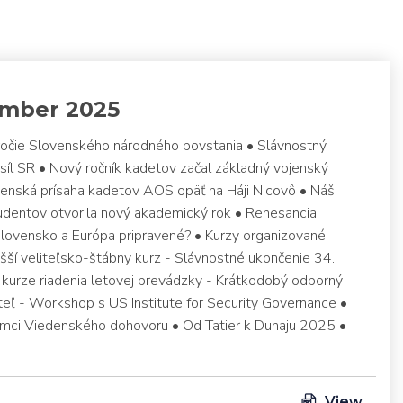
ember 2025
ýročie Slovenského národného povstania • Slávnostný
íl SR • Nový ročník kadetov začal základný vojenský
jenská prísaha kadetov AOS opäť na Háji Nicovô • Náš
študentov otvorila nový akademický rok • Renesancia
Slovensko a Európa pripravené? • Kurzy organizované
šší veliteľsko-štábny kurz - Slávnostné ukončenie 34.
 kurze riadenia letovej prevádzky - Krátkodobý odborný
eľ - Workshop s US Institute for Security Governance •
mci Viedenského dohovoru • Od Tatier k Dunaju 2025 •
View