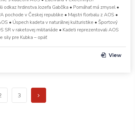
ili odkaz hrdinstva Jozefa Gabčíka • Pomáhať má zmysel •
A pochode v Českej republike • Majstri florbalu z AOS •
OS • Úspech kadeta v naturálnej kulturistike • Športový
 SR v raketovej militariáde • Kadeti reprezentovali AOS
e sily pre Kubka – opäť
View
2
3