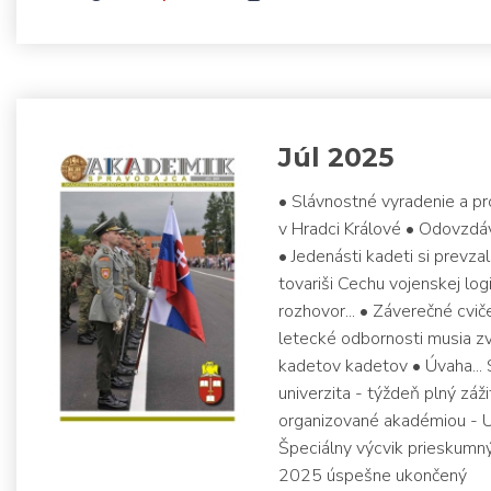
Júl 2025
• Slávnostné vyradenie a p
v Hradci Králové • Odovzd
• Jedenásti kadeti si prevza
tovariši Cechu vojenskej logi
rozhovor... • Záverečné cvič
letecké odbornosti musia zv
kadetov kadetov • Úvaha...
univerzita - týždeň plný záž
organizované akadémiou - Un
Špeciálny výcvik prieskum
2025 úspešne ukončený