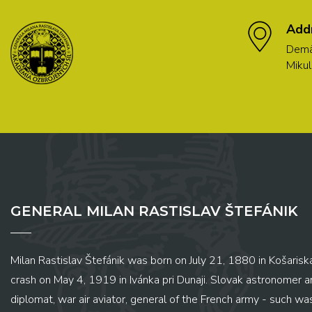
Add
Demä
Mikul
GENERAL MILAN RASTISLAV ŠTEFÁNIK
Milan Rastislav Štefánik was born on July 21, 1880 in Košariská
crash on May 4, 1919 in Ivánka pri Dunaji. Slovak astronomer and
diplomat, war air aviator, general of the French army - such wa