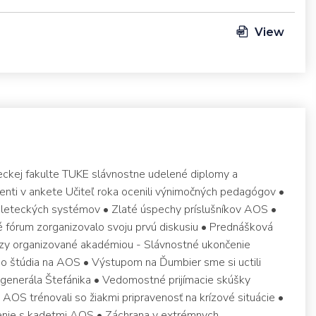
View
ckej fakulte TUKE slávnostne udelené diplomy a
enti v ankete Učiteľ roka ocenili výnimočných pedagógov •
h leteckých systémov • Zlaté úspechy príslušníkov AOS •
é fórum zorganizovalo svoju prvú diskusiu • Prednášková
rzy organizované akadémiou - Slávnostné ukončenie
 štúdia na AOS • Výstupom na Ďumbier sme si uctili
 generála Štefánika • Vedomostné prijímacie skúšky
 AOS trénovali so žiakmi pripravenosť na krízové situácie •
enie s kadetmi AOS • Záchrana v extrémnych