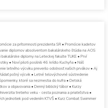
romócie za prítomnosti prezidenta SR • Promócie kadetov
ávanie diplomov absolventom bakalárskeho štúdia na AOS
li bakalárske diplomy na Leteckej fakulte TUKE • Prví
stiky • Noví piloti posilnili 46. krídlo Kuchyňa • Náš
enie letného výcviku preverilo odolnosť našich prvákov • Aj
ládať poľný výcvik • Letné telovýchovné sústredenie
 Spomienky, ktoré sa nezmestia do kufra • Detská
itkov a objavovania • Denný biblický tábor • Kurzy
iverzita tretieho veku - cesta poznania a priateľstva •
ných jednotiek pod vedením KTVŠ • Kurz Combat Swimmer