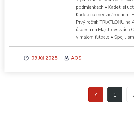
podmienkach • Kadeti si uct
Kadeti na medzinárodnom IP
Prvý ročník TRIATLONU na A
úspech na Majstrovstvách OS
v malom futbale • Spojili sm
09 Júl 2025
AOS
1