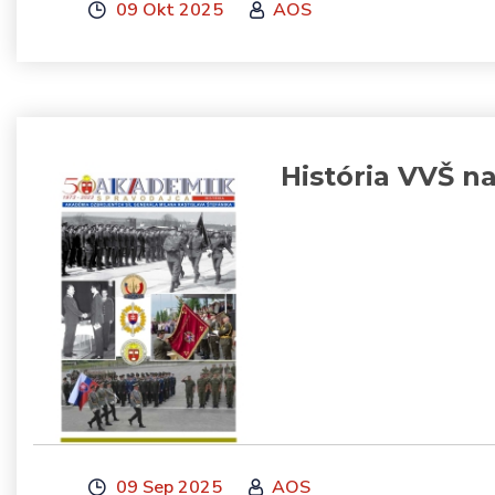
09 Okt 2025
AOS
História VVŠ n
09 Sep 2025
AOS