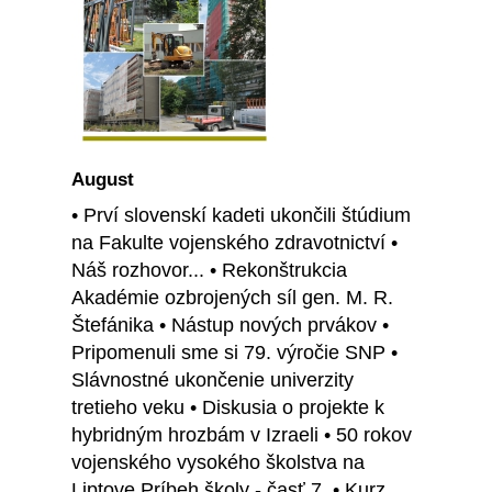
August
• Prví slovenskí kadeti ukončili štúdium
na Fakulte vojenského zdravotnictví •
Náš rozhovor... • Rekonštrukcia
Akadémie ozbrojených síl gen. M. R.
Štefánika • Nástup nových prvákov •
Pripomenuli sme si 79. výročie SNP •
Slávnostné ukončenie univerzity
tretieho veku • Diskusia o projekte k
hybridným hrozbám v Izraeli • 50 rokov
vojenského vysokého školstva na
Liptove Príbeh školy - časť 7. • Kurz