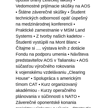
opustili brány Leteckej fakulty •
Vedomostné prijímacie skúšky na AOS
• Štátne záverečné skúšky • Študent
technických odborností opäť úspešný
na medzinárodnej konferencii •
Praktické zamestnanie v MSM Land
Systems • Z tvorby našich kadetov -
Študenti vystúpili na Mont Blanc •
Čítajme si .... výstava kníh z dotácie
Fondu na podporu umenia • Návšteva
predstaviteľov AOS v Taliansku • AOS
súčasťou výročného rokovania
k vojenskému vzdelávaniu „Clearing
House“ • Spolupráca s americkým
tímom CAT • Kurz organizovaný
akadémiou - Kurzy operačného
plánovania v súčinnosti s NATO •
Záverečné oponentské konania