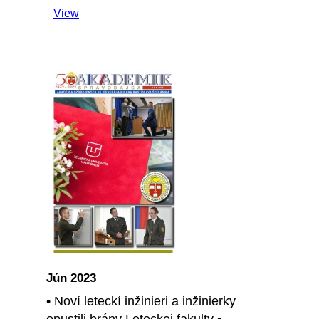
View
Jún 2023
• Noví leteckí inžinieri a inžinierky