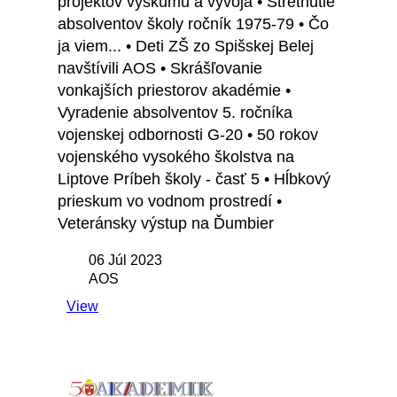
projektov výskumu a vývoja • Stretnutie
absolventov školy ročník 1975-79 • Čo
ja viem... • Deti ZŠ zo Spišskej Belej
navštívili AOS • Skrášľovanie
vonkajších priestorov akadémie •
Vyradenie absolventov 5. ročníka
vojenskej odbornosti G-20 • 50 rokov
vojenského vysokého školstva na
Liptove Príbeh školy - časť 5 • Hĺbkový
prieskum vo vodnom prostredí •
Veteránsky výstup na Ďumbier
06 Júl 2023
AOS
View