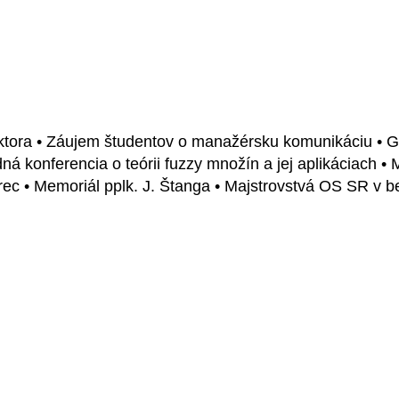
ora • Záujem študentov o manažérsku komunikáciu • Gran
ná konferencia o teórii fuzzy množín a jej aplikáciach •
arec • Memoriál pplk. J. Štanga • Majstrovstvá OS SR v 