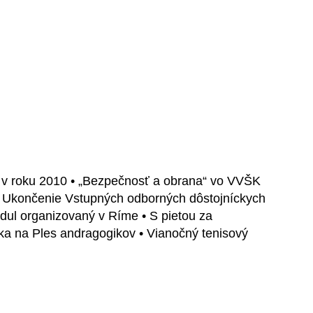
S v roku 2010 • „Bezpečnosť a obrana“ vo VVŠK
• Ukončenie Vstupných odborných dôstojníckych
odul organizovaný v Ríme • S pietou za
nka na Ples andragogikov • Vianočný tenisový