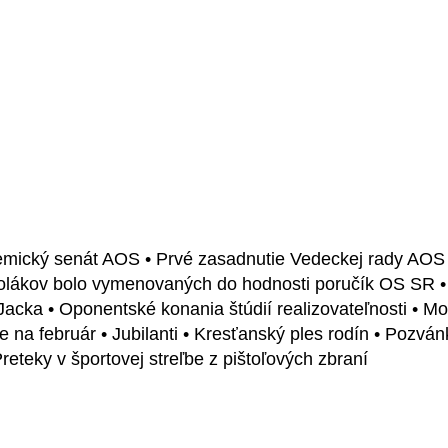
ademický senát AOS • Prvé zasadnutie Vedeckej rady AO
školákov bolo vymenovaných do hodnosti poručík OS SR 
Jacka • Oponentské konania štúdií realizovateľnosti • M
na február • Jubilanti • Kresťanský ples rodín • Pozvá
Preteky v športovej streľbe z pištoľových zbraní