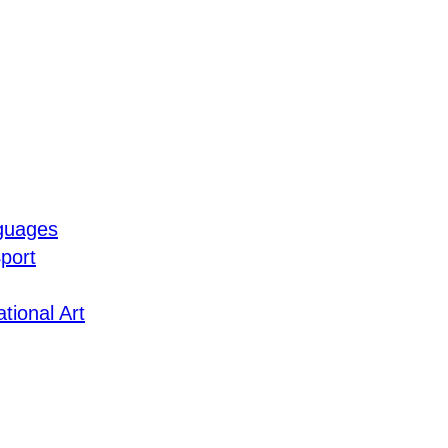
guages
port
tional Art