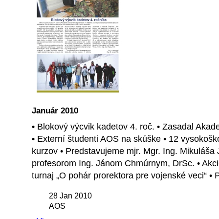
Január 2010
• Blokový výcvik kadetov 4. roč. • Zasadal Ak
• Externí študenti AOS na skúške • 12 vysoko
kurzov • Predstavujeme mjr. Mgr. Ing. Mikuláša 
profesorom Ing. Jánom Chmúrnym, DrSc. • Akcie 
turnaj „O pohár prorektora pre vojenské veci“ • 
28 Jan 2010
AOS