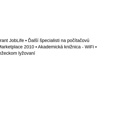
t JobLife • Ďalší špecialisti na počítačovú
 Marketplace 2010 • Akademická knižnica - WiFi •
bežeckom lyžovaní