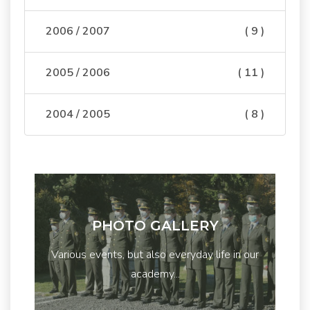
2006 / 2007
( 9 )
2005 / 2006
( 11 )
2004 / 2005
( 8 )
PHOTO GALLERY
Various events, but also everyday life in our
academy...