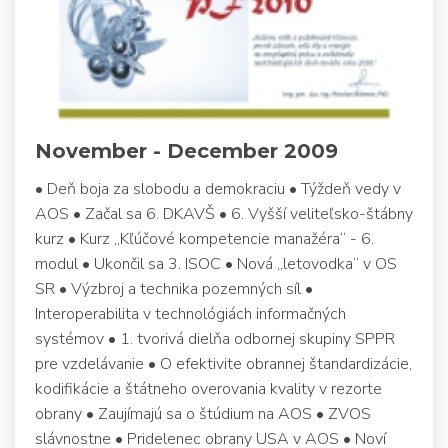
November - December 2009
• Deň boja za slobodu a demokraciu • Týždeň vedy v
AOS • Začal sa 6. DKAVŠ • 6. Vyšší veliteľsko-štábny
kurz • Kurz „Kľúčové kompetencie manažéra“ - 6.
modul • Ukončil sa 3. ISOC • Nová „letovodka“ v OS
SR • Výzbroj a technika pozemných síl •
Interoperabilita v technológiách informačných
systémov • 1. tvorivá dielňa odbornej skupiny SPPR
pre vzdelávanie • O efektivite obrannej štandardizácie,
kodifikácie a štátneho overovania kvality v rezorte
obrany • Zaujímajú sa o štúdium na AOS • ZVOS
slávnostne • Pridelenec obrany USA v AOS • Noví