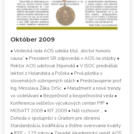
Október 2009
• Vedecká rada AOS udelila titul „doctor honoris
causa“ • Prezident SR odpovedal v AOS na otázky •
Rektor AOS udeľoval štipendiá • V ISOC prednášali
lektori z Holandska a Poľska • Prvá pilotka v
slovenských ozbrojených silách • Predstavujeme prof.
Ing. Miroslava Žáka, DrSc. • Manažment a nové trendy
vo vzdelávaní • Bezpečnosť a bezpečnostná veda •
Konferencia veliteľov výcvikových centier PfP •
MOSATT 2009 • KIT 2009 • Náš rozhovor ... •
Dohoda o spolupráci s Úradom pre obrannú
štandardizáciu, kodifikáciu a štátne overovanie kvality
• IEEE - 125 rokov • Zasadal Akademický senát AOS