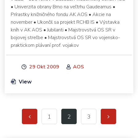
• Univerzita obrany Brno na veľtrhu Gaudeamus •
Prírastky knižničného fondu AK AOS • Akcie na
november • Ukončil sa projekt RCHB IS • Výstavka
kníh v AK AOS • Jubilanti • Majstrovstvá OS SR v
bojovej streľbe • Majstrovstvá OS SR vo vojensko-
praktickom plávaní prof. vojakov
29 Okt 2009
AOS
View
1
2
3