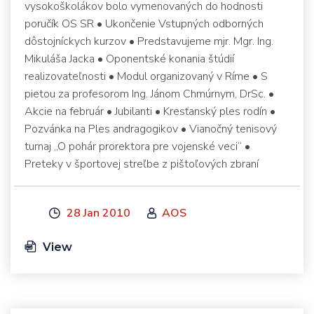
vysokoškolákov bolo vymenovaných do hodnosti
poručík OS SR • Ukončenie Vstupných odborných
dôstojníckych kurzov • Predstavujeme mjr. Mgr. Ing.
Mikuláša Jacka • Oponentské konania štúdií
realizovateľnosti • Modul organizovaný v Ríme • S
pietou za profesorom Ing. Jánom Chmúrnym, DrSc. •
Akcie na február • Jubilanti • Kresťanský ples rodín •
Pozvánka na Ples andragogikov • Vianočný tenisový
turnaj „O pohár prorektora pre vojenské veci“ •
Preteky v športovej streľbe z pištoľových zbraní
28 Jan 2010
AOS
View