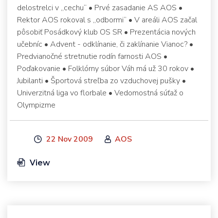
delostrelci v „cechu“ • Prvé zasadanie AS AOS •
Rektor AOS rokoval s „odbormi“ • V areáli AOS začal
pôsobiť Posádkový klub OS SR • Prezentácia nových
učebníc • Advent - odklínanie, či zaklínanie Vianoc? •
Predvianočné stretnutie rodín farnosti AOS •
Poďakovanie • Folklórny súbor Váh má už 30 rokov •
Jubilanti • Športová streľba zo vzduchovej pušky •
Univerzitná liga vo florbale • Vedomostná súťaž o
Olympizme
22 Nov 2009
AOS
View