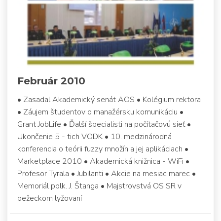
Február 2010
• Zasadal Akademický senát AOS • Kolégium rektora
• Záujem študentov o manažérsku komunikáciu •
Grant JobLife • Ďalší špecialisti na počítačovú sieť •
Ukončenie 5 - tich VODK • 10. medzinárodná
konferencia o teórii fuzzy množín a jej aplikáciach •
Marketplace 2010 • Akademická knižnica - WiFi •
Profesor Tyrala • Jubilanti • Akcie na mesiac marec •
Memoriál pplk. J. Štanga • Majstrovstvá OS SR v
bežeckom lyžovaní