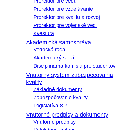
Prorektor pre vedu
Prorektor pre vzdelávanie
Prorektor pre kvalitu a rozvoj
Prorektor pre vojenské veci
Kvestúra
Akademická samospráva
Vedecká rada
Akademický senát
Disciplinárna komisia pre študentov
Vnútorný systém zabezpečovania
kvality
Základné dokumenty
Zabezpečovanie kvality
Legislatíva SR
Vnútorné predpisy a dokumenty
Vnútorné predpisy