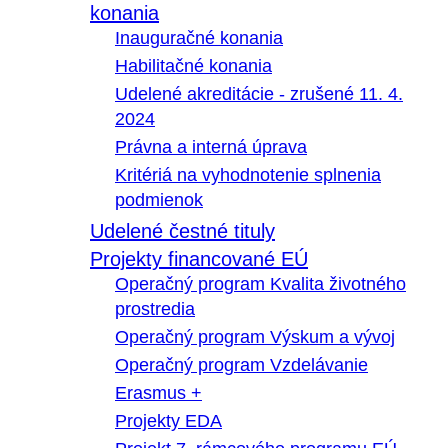
konania
Inauguračné konania
Habilitačné konania
Udelené akreditácie - zrušené 11. 4.
2024
Právna a interná úprava
Kritériá na vyhodnotenie splnenia
podmienok
Udelené čestné tituly
Projekty financované EÚ
Operačný program Kvalita životného
prostredia
Operačný program Výskum a vývoj
Operačný program Vzdelávanie
Erasmus +
Projekty EDA