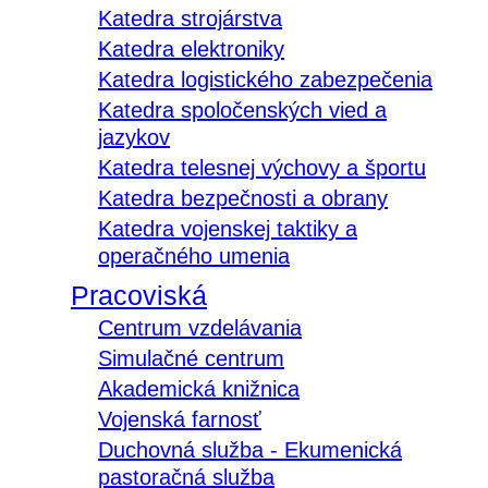
Katedra strojárstva
Katedra elektroniky
Katedra logistického zabezpečenia
Katedra spoločenských vied a
jazykov
Katedra telesnej výchovy a športu
Katedra bezpečnosti a obrany
Katedra vojenskej taktiky a
operačného umenia
Pracoviská
Centrum vzdelávania
Simulačné centrum
Akademická knižnica
Vojenská farnosť
Duchovná služba - Ekumenická
pastoračná služba