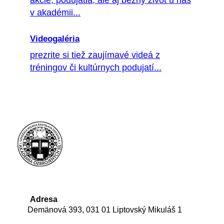
akcie, podujatia, ale aj bežný život u nás
v akadémii...
Videogaléria
prezrite si tiež zaujímavé videá z
tréningov či kultúrnych podujatí...
Adresa
Demänová 393, 031 01 Liptovský Mikuláš 1