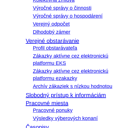
Kolektívna zmluva
Výročné správy o činnosti
Výročné správy o hospodárení
Verejný odpočet
Dlhodobý zámer
Verejné obstarávanie
Profil obstarávateľa
Zákazky aktívne cez elektronickú
platformu EKS
Zákazky aktívne cez elektronickú
platformu ezakazky
Archív zákaziek s nízkou hodnotou
Slobodný prístup k informáciám
Pracovné miesta
Pracovné ponuky
Výsledky výberových konaní
Časopisy