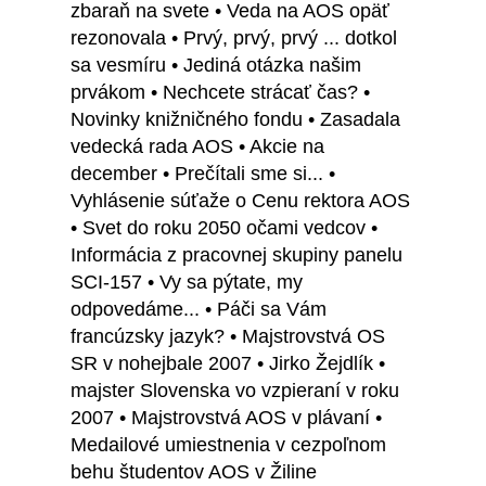
zbaraň na svete • Veda na AOS opäť
rezonovala • Prvý, prvý, prvý ... dotkol
sa vesmíru • Jediná otázka našim
prvákom • Nechcete strácať čas? •
Novinky knižničného fondu • Zasadala
vedecká rada AOS • Akcie na
december • Prečítali sme si... •
Vyhlásenie súťaže o Cenu rektora AOS
• Svet do roku 2050 očami vedcov •
Informácia z pracovnej skupiny panelu
SCI-157 • Vy sa pýtate, my
odpovedáme... • Páči sa Vám
francúzsky jazyk? • Majstrovstvá OS
SR v nohejbale 2007 • Jirko Žejdlík •
majster Slovenska vo vzpieraní v roku
2007 • Majstrovstvá AOS v plávaní •
Medailové umiestnenia v cezpoľnom
behu študentov AOS v Žiline