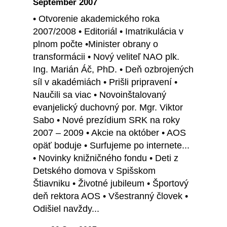
September 2007
• Otvorenie akademického roka
2007/2008 • Editoriál • Imatrikulácia v
plnom počte •Minister obrany o
transformácii • Nový veliteľ NAO plk.
Ing. Marián Áč, PhD. • Deň ozbrojených
síl v akadémiách • Prišli pripravení •
Naučili sa viac • Novoinštalovaný
evanjelický duchovný por. Mgr. Viktor
Sabo • Nové prezídium SRK na roky
2007 – 2009 • Akcie na október • AOS
opäť boduje • Surfujeme po internete...
• Novinky knižničného fondu • Deti z
Detského domova v Spišskom
Štiavniku • Životné jubileum • Športový
deň rektora AOS • Všestranný človek •
Odišiel navždy...