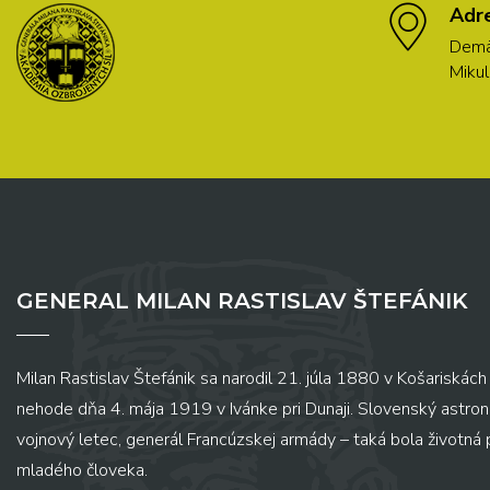
Adr
Demä
Mikul
GENERAL MILAN RASTISLAV ŠTEFÁNIK
Milan Rastislav Štefánik sa narodil 21. júla 1880 v Košariskách 
nehode dňa 4. mája 1919 v Ivánke pri Dunaji. Slovenský astronó
vojnový letec, generál Francúzskej armády – taká bola životná
mladého človeka.