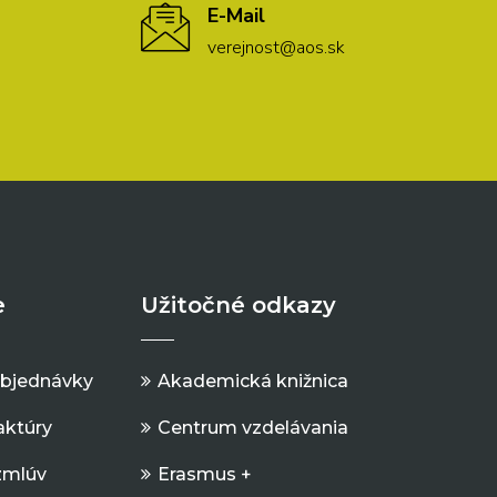
E-Mail
verejnost@aos.sk
e
Užitočné odkazy
objednávky
Akademická knižnica
aktúry
Centrum vzdelávania
zmlúv
Erasmus +