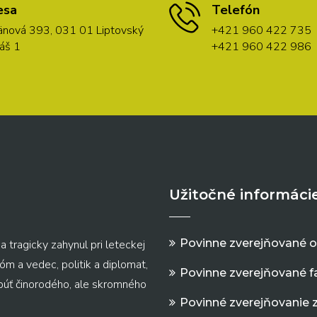
esa
Telefón
nová 393, 031 01 Liptovský
+421 960 422 735
áš 1
+421 960 422 986
Užitočné informáci
Povinne zverejňované 
a tragicky zahynul pri leteckej
m a vedec, politik a diplomat,
Povinne zverejňované f
 púť činorodého, ale skromného
Povinné zverejňovanie 