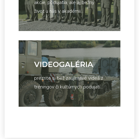
akcie, podujatia, ale aj bežný
život u nás v akadémii...
VIDEOGALÉRIA
prezrite si tiež zaujímavé videá z
tréningov či kultúrnych podujatí...