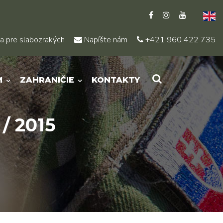
a pre slabozrakých
Napíšte nám
+421 960 422 735
M
ZAHRANIČIE
KONTAKTY
/ 2015