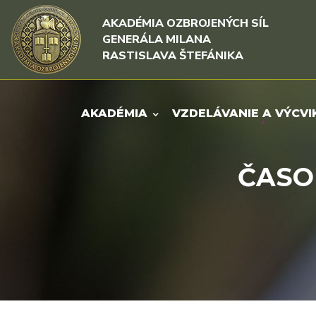
Rovno na obsah
Rovno na menu
AKADÉMIA OZBROJENÝCH SÍL
GENERÁLA MILANA
RASTISLAVA ŠTEFÁNIKA
AKADÉMIA
VZDELÁVANIE A VÝCVI
ČASOP