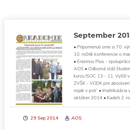
September 20
• Pripomenuli sme si 70. vý
10. ročník konferencie o m
• Erasmus Plus - spoluprá
AOS • Odborná stáž študent
kurzu ISOC 13 - 11. Vyšší 
ZVŠK - VODK pre absolvent
vojak v poli“ • Imatrikulácia
október 2014 • Kadeti 2. ro
29 Sep 2014
AOS