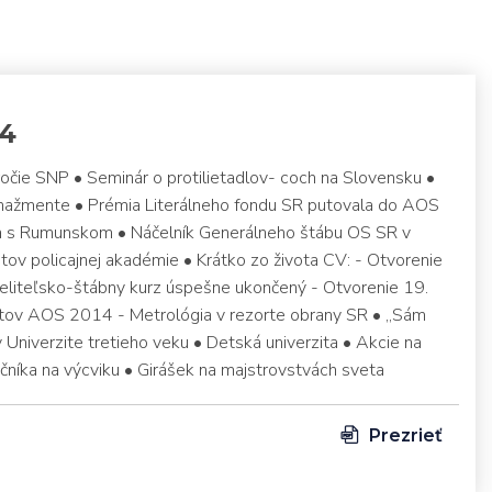
14
ročie SNP • Seminár o protilietadlov- coch na Slovensku •
anažmente • Prémia Literálneho fondu SR putovala do AOS
ca s Rumunskom • Náčelník Generálneho štábu OS SR v
ov policajnej akadémie • Krátko zo života CV: - Otvorenie
veliteľsko-štábny kurz úspešne ukončený - Otvorenie 19.
ov AOS 2014 - Metrológia v rezorte obrany SR • „Sám
 v Univerzite tretieho veku • Detská univerzita • Akcie na
čníka na výcviku • Girášek na majstrovstvách sveta
Prezrieť