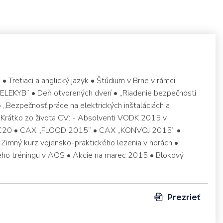
retiaci a anglický jazyk • Štúdium v Brne v rámci
PELEKYB“ • Deň otvorených dverí • „Riadenie bezpečnosti
„Bezpečnosť práce na elektrických inštaláciách a
• Krátko zo života CV: - Absolventi VODK 2015 v
 C20 • CAX „FLOOD 2015“ • CAX „KONVOJ 2015“ •
• Zimný kurz vojensko-praktického lezenia v horách •
eho tréningu v AOS • Akcie na marec 2015 • Blokový
Prezrieť