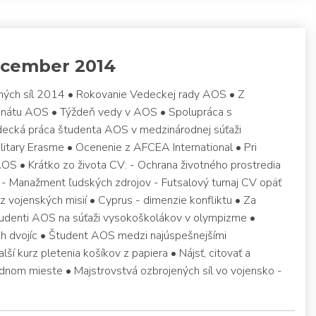
cember 2014
ných síl 2014 • Rokovanie Vedeckej rady AOS • Z
nátu AOS • Týždeň vedy v AOS • Spolupráca s
ecká práca študenta AOS v medzinárodnej súťaži
litary Erasme • Ocenenie z AFCEA International • Pri
 AOS • Krátko zo života CV: - Ochrana životného prostredia
 - Manažment ľudských zdrojov - Futsalový turnaj CV opäť
vojenských misií • Cyprus - dimenzie konfliktu • Za
tudenti AOS na súťaži vysokoškolákov v olympizme •
h dvojíc • Študent AOS medzi najúspešnejšími
í kurz pletenia košíkov z papiera • Nájsť, citovať a
jednom mieste • Majstrovstvá ozbrojených síl vo vojensko -