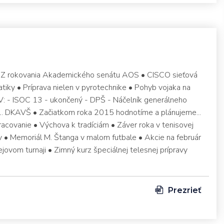
 • Z rokovania Akademického senátu AOS • CISCO sieťová
tiky • Príprava nielen v pyrotechnike • Pohyb vojaka na
CV: - ISOC 13 - ukončený - DPŠ - Náčelník generálneho
. DKAVŠ • Začiatkom roka 2015 hodnotíme a plánujeme...
racovanie • Výchova k tradíciám • Záver roka v tenisovej
krv • Memoriál M. Štanga v malom futbale • Akcie na február
jovom turnaji • Zimný kurz špeciálnej telesnej prípravy
Prezrieť