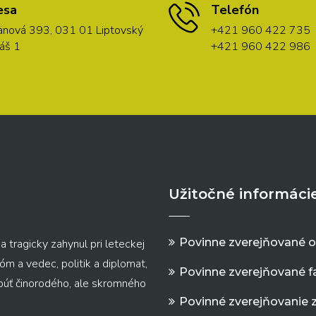
esa
Telefón
nová 393, 031 01 Liptovský
+421 960 422 735
áš 1
+421 960 422 986
Užitočné informáci
Povinne zverejňované 
a tragicky zahynul pri leteckej
m a vedec, politik a diplomat,
Povinne zverejňované f
 púť činorodého, ale skromného
Povinné zverejňovanie 