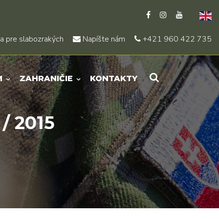
a pre slabozrakých
Napíšte nám
+421 960 422 735
M
ZAHRANIČIE
KONTAKTY
/ 2015