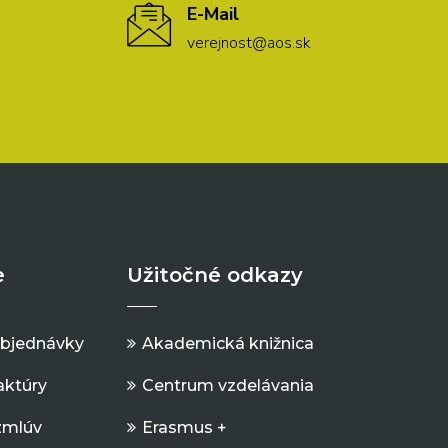
E-Mail
verejnost@aos.sk
e
Užitočné odkazy
objednávky
Akademická knižnica
aktúry
Centrum vzdelávania
zmlúv
Erasmus +