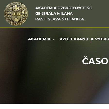
Rovno na obsah
Rovno na menu
AKADÉMIA OZBROJENÝCH SÍL
GENERÁLA MILANA
RASTISLAVA ŠTEFÁNIKA
AKADÉMIA
VZDELÁVANIE A VÝCVI
ČASOP