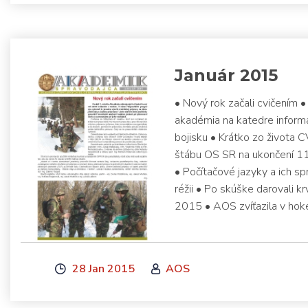
Január 2015
• Nový rok začali cvičením
akadémia na katedre informa
bojisku • Krátko zo života 
štábu OS SR na ukončení 11
• Počítačové jazyky a ich sp
réžii • Po skúške darovali 
2015 • AOS zvíťazila v hoke
28 Jan 2015
AOS