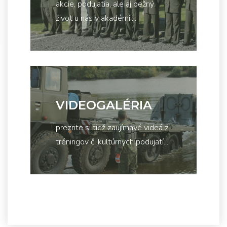
akcie, podujatia, ale aj bežný
život u nás v akadémii...
VIDEOGALÉRIA
prezrite si tiež zaujímavé videá z
tréningov či kultúrnych podujatí...