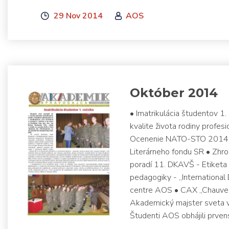
29 Nov 2014
AOS
Október 2014
• Imatrikulácia študentov 
kvalite života rodiny profe
Ocenenie NATO-STO 2014 • D
Literárneho fondu SR • Zhro
poradí 11. DKAVŠ - Etiketa 
pedagogiky - „International
centre AOS • CAX „Chauve-
Akademický majster sveta 
Študenti AOS obhájili prve