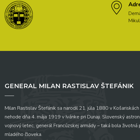
Adr
Demä
Mikul
GENERAL MILAN RASTISLAV ŠTEFÁNIK
Milan Rastislav Štefánik sa narodil 21. júla 1880 v Košariskách 
nehode dňa 4. mája 1919 v Ivánke pri Dunaji. Slovenský astronó
vojnový letec, generál Francúzskej armády – taká bola životná
mladého človeka.