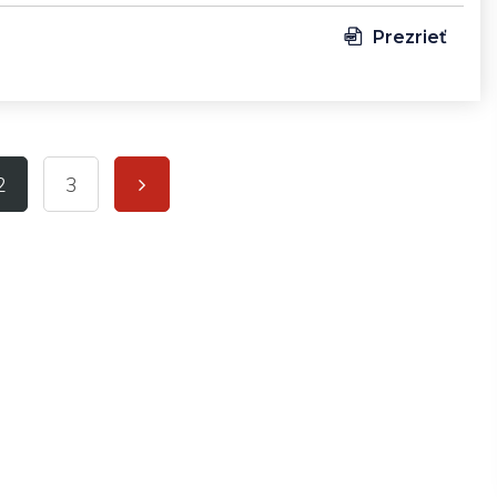
Prezrieť
2
3