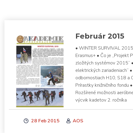
Február 2015
• WINTER SURVIVAL 2015 • T
Erasmus+ • Čo je „Projekt 
zložitých systémov 2015“ • 
elektrických zariadeniach“ 
odbornostiach H10, S18 a
Prírastky knižničního fondu 
Rozšírené možnosti aeróbn
výcvik kadetov 2. ročníka
28 Feb 2015
AOS