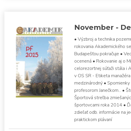
November - De
• Výzbroj a technika pozem
rokovania Akademického se
Budapešťou pokračuje • Ved
ocenená • Rokovanie aj o Mi
celorezortnej súťaži stála i
v OS SR - Etiketa manažéra
medzinárodný • Spomienky z 
profesorom Janečkom... • Š
Športová streľba zmiešanýc
športovcami roka 2014 • Ďalš
zdieľať odb. informácie na 
praktickom plávaní