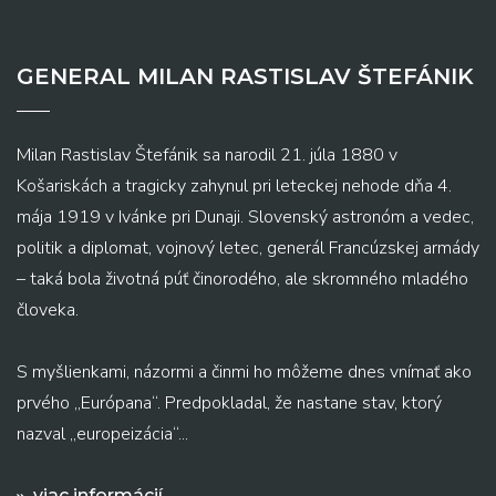
GENERAL MILAN RASTISLAV ŠTEFÁNIK
Milan Rastislav Štefánik sa narodil 21. júla 1880 v
Košariskách a tragicky zahynul pri leteckej nehode dňa 4.
mája 1919 v Ivánke pri Dunaji. Slovenský astronóm a vedec,
politik a diplomat, vojnový letec, generál Francúzskej armády
– taká bola životná púť činorodého, ale skromného mladého
človeka.
S myšlienkami, názormi a činmi ho môžeme dnes vnímať ako
prvého „Európana“. Predpokladal, že nastane stav, ktorý
nazval „europeizácia“...
viac informácií