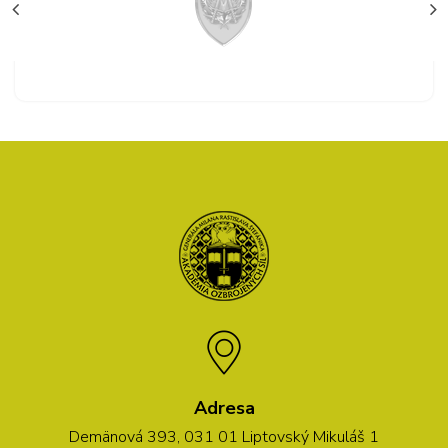
Adresa
Demänová 393, 031 01 Liptovský Mikuláš 1