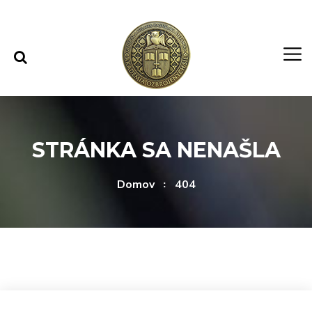
Rovno na obsah
Rovno na menu
STRÁNKA SA NENAŠLA
Domov
404