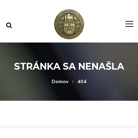
Rovno na obsah
Rovno na menu
STRÁNKA SA NENAŠLA
Domov
404