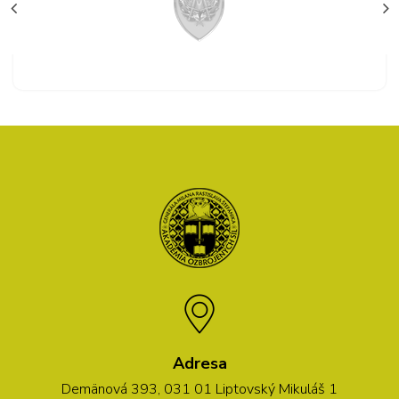
Adresa
Demänová 393, 031 01 Liptovský Mikuláš 1