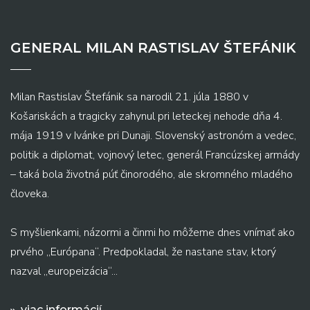
GENERAL MILAN RASTISLAV ŠTEFÁNIK
Milan Rastislav Štefánik sa narodil 21. júla 1880 v
Košariskách a tragicky zahynul pri leteckej nehode dňa 4.
mája 1919 v Ivánke pri Dunaji. Slovenský astronóm a vedec,
politik a diplomat, vojnový letec, generál Francúzskej armády
– taká bola životná púť činorodého, ale skromného mladého
človeka.
S myšlienkami, názormi a činmi ho môžeme dnes vnímať ako
prvého „Európana“. Predpokladal, že nastane stav, ktorý
nazval „europeizácia“...
viac informácií