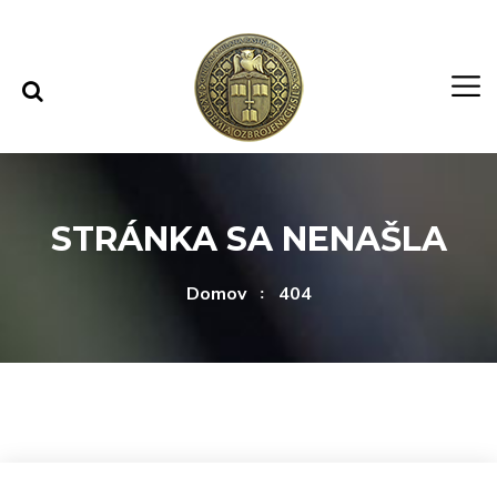
Rovno na obsah
Rovno na menu
STRÁNKA SA NENAŠLA
Domov
404