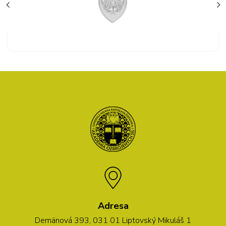
Adresa
Demänová 393, 031 01 Liptovský Mikuláš 1