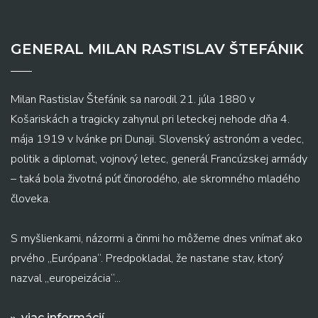
GENERAL MILAN RASTISLAV ŠTEFÁNIK
Milan Rastislav Štefánik sa narodil 21. júla 1880 v
Košariskách a tragicky zahynul pri leteckej nehode dňa 4.
mája 1919 v Ivánke pri Dunaji. Slovenský astronóm a vedec,
politik a diplomat, vojnový letec, generál Francúzskej armády
– taká bola životná púť činorodého, ale skromného mladého
človeka.
S myšlienkami, názormi a činmi ho môžeme dnes vnímať ako
prvého „Európana“. Predpokladal, že nastane stav, ktorý
nazval „europeizácia“...
viac informácií