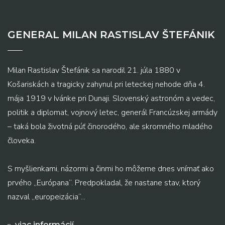
GENERAL MILAN RASTISLAV ŠTEFÁNIK
Milan Rastislav Štefánik sa narodil 21. júla 1880 v
Košariskách a tragicky zahynul pri leteckej nehode dňa 4.
mája 1919 v Ivánke pri Dunaji. Slovenský astronóm a vedec,
politik a diplomat, vojnový letec, generál Francúzskej armády
– taká bola životná púť činorodého, ale skromného mladého
človeka.
S myšlienkami, názormi a činmi ho môžeme dnes vnímať ako
prvého „Európana“. Predpokladal, že nastane stav, ktorý
nazval „europeizácia“...
viac informácií