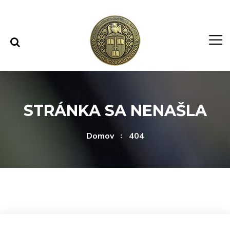
Rovno na obsah
Rovno na menu
STRÁNKA SA NENAŠLA
Domov
404