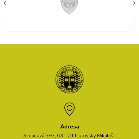
Adresa
Demänová 393, 031 01 Liptovský Mikuláš 1