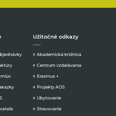
e
Užitočné odkazy
objednávky
Akademická knižnica
aktúry
Centrum vzdelávania
zmlúv
Erasmus +
Zakazky
Projekty AOS
S
Ubytovanie
ávateľa
Stravovanie