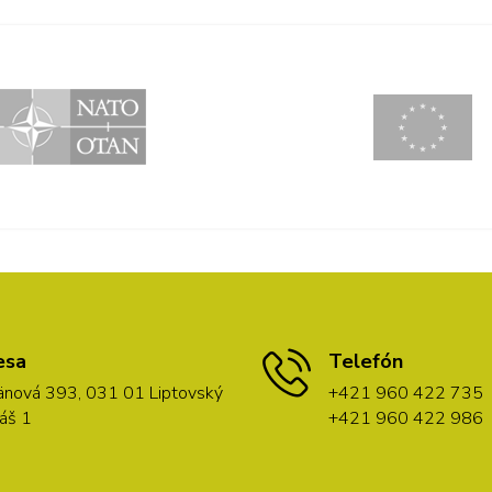
esa
Telefón
nová 393, 031 01 Liptovský
+421 960 422 735
áš 1
+421 960 422 986