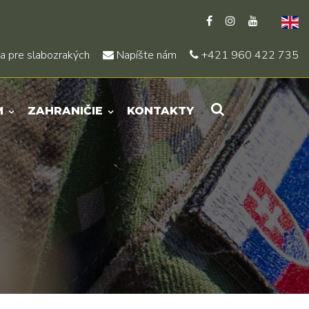
a pre slabozrakých
Napíšte nám
+421 960 422 735
M
ZAHRANIČIE
KONTAKTY