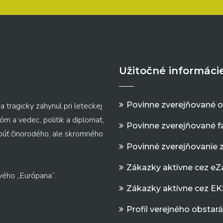
Užitočné informáci
Povinne zverejňované 
a tragicky zahynul pri leteckej
m a vedec, politik a diplomat,
Povinne zverejňované f
 púť činorodého, ale skromného
Povinné zverejňovanie 
Zákazky aktívne cez e
vého „Európana“.
Zákazky aktívne cez EK
Profil verejného obstar