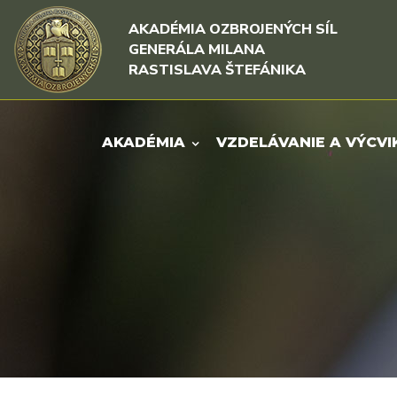
Rovno na obsah
Rovno na menu
AKADÉMIA OZBROJENÝCH SÍL
GENERÁLA MILANA
RASTISLAVA ŠTEFÁNIKA
AKADÉMIA
VZDELÁVANIE A VÝCVI