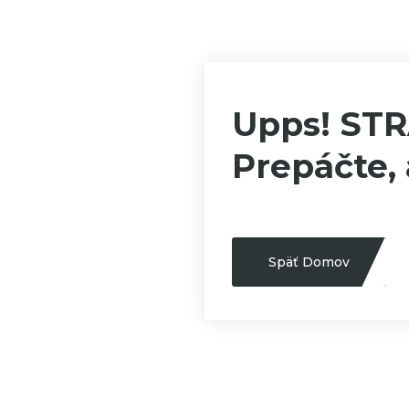
Upps! ST
Prepáčte, 
Späť Domov