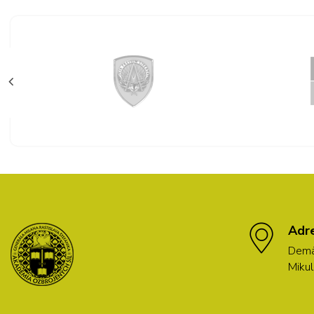
Adr
Demä
Mikul