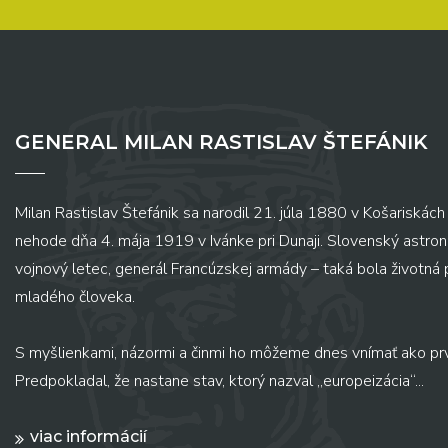
GENERAL MILAN RASTISLAV ŠTEFÁNIK
Milan Rastislav Štefánik sa narodil 21. júla 1880 v Košariskách 
nehode dňa 4. mája 1919 v Ivánke pri Dunaji. Slovenský astronó
vojnový letec, generál Francúzskej armády – taká bola životná
mladého človeka.
S myšlienkami, názormi a činmi ho môžeme dnes vnímať ako pr
Predpokladal, že nastane stav, ktorý nazval „europeizácia“...
viac informácií