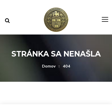
Rovno na obsah
Rovno na menu
STRÁNKA SA NENAŠLA
Domov
404