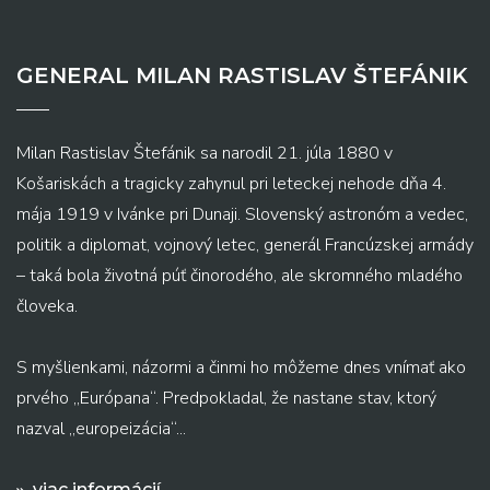
GENERAL MILAN RASTISLAV ŠTEFÁNIK
Milan Rastislav Štefánik sa narodil 21. júla 1880 v
Košariskách a tragicky zahynul pri leteckej nehode dňa 4.
mája 1919 v Ivánke pri Dunaji. Slovenský astronóm a vedec,
politik a diplomat, vojnový letec, generál Francúzskej armády
– taká bola životná púť činorodého, ale skromného mladého
človeka.
S myšlienkami, názormi a činmi ho môžeme dnes vnímať ako
prvého „Európana“. Predpokladal, že nastane stav, ktorý
nazval „europeizácia“...
viac informácií