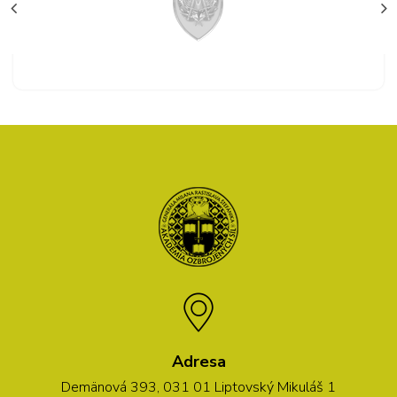
Adresa
Demänová 393, 031 01 Liptovský Mikuláš 1