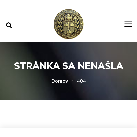
Rovno na obsah
Rovno na menu
STRÁNKA SA NENAŠLA
Domov
404