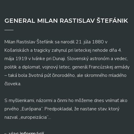
GENERAL MILAN RASTISLAV ŠTEFÁNIK
Milan Rastislav Štefánik sa narodil 21. júla 1880 v
Košariskách a tragicky zahynul pri leteckej nehode dňa 4.
mája 1919 v Ivánke pri Dunaji. Slovenský astronóm a vedec,
politik a diplomat, vojnový letec, generál Francúzskej armády
– taká bola životná púť činorodého, ale skromného mladého
človeka.
S myšlienkami, názormi a činmi ho môžeme dnes vnímať ako
prvého „Európana“. Predpokladal, že nastane stav, ktorý
nazval „europeizácia“...
viac informácií