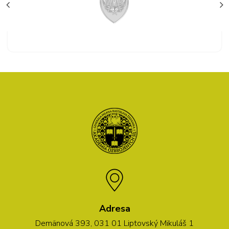
Adresa
Demänová 393, 031 01 Liptovský Mikuláš 1